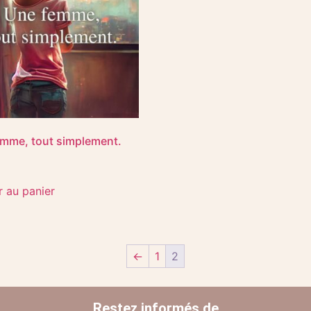
mme, tout simplement.
r au panier
←
1
2
Restez informés de