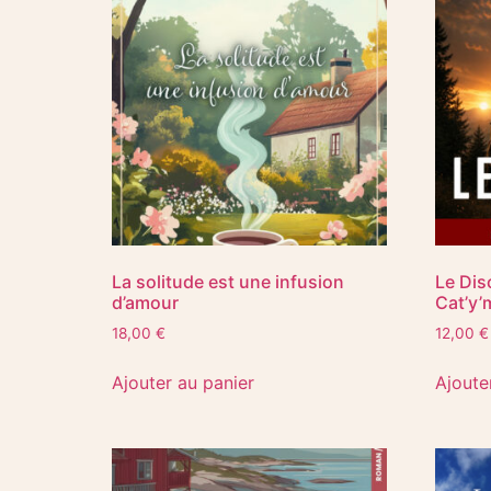
La solitude est une infusion
Le Dis
d’amour​
Cat’y’
18,00
€
12,00
€
Ajouter au panier
Ajoute