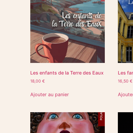
Les enfants de la Terre des Eaux
Les fa
18,00
€
16,50
€
Ajouter au panier
Ajoute