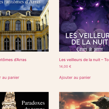
ntômes d’Arras
Les veilleurs de la nuit – T
14,00
€
r au panier
Ajouter au panier