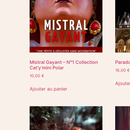
Mistral Gayant – N°1 Collection
Parad
Cat’y’mini Polar
16,00
€
10,00
€
Ajoute
Ajouter au panier