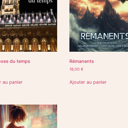
oxes du temps
Rémanents
18,00
€
r au panier
Ajouter au panier