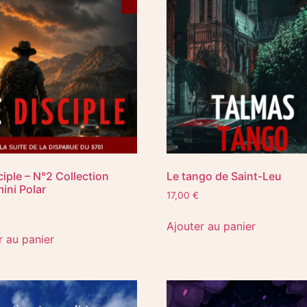
ciple – N°2 Collection
Le tango de Saint-Leu
mini Polar
17,00
€
Ajouter au panier
r au panier