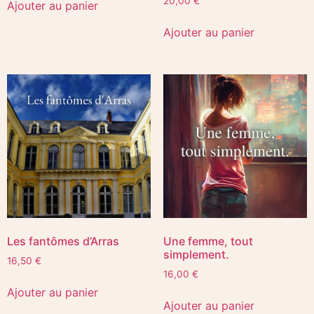
20,00
€
Ajouter au panier
Ajouter au panier
Les fantômes d’Arras
Une femme, tout
simplement.
16,50
€
16,00
€
Ajouter au panier
Ajouter au panier