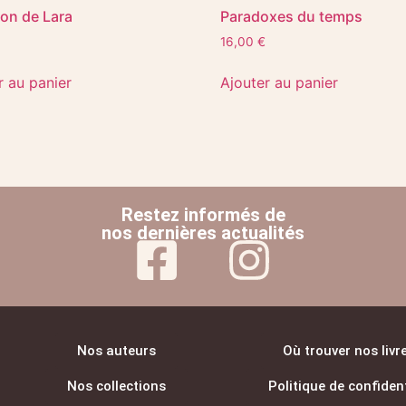
lon de Lara
Paradoxes du temps
16,00
€
r au panier
Ajouter au panier
Restez informés de
nos dernières actualités
Nos auteurs
Où trouver nos livr
Nos collections
Politique de confident