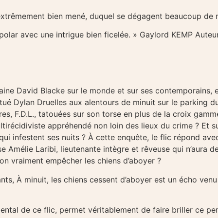
é, extrêmement bien mené, duquel se dégagent beaucoup de m
ai polar avec une intrigue bien ficelée. » Gaylord KEMP Aute
itaine David Blacke sur le monde et sur ses contemporains
tué Dylan Druelles aux alentours de minuit sur le parking 
tres, F.D.L., tatouées sur son torse en plus de la croix gamm
ultirécidiviste appréhendé non loin des lieux du crime ? E
ui infestent ses nuits ? À cette enquête, le flic répond av
e Amélie Laribi, lieutenante intègre et rêveuse qui n’aura de
on vraiment empêcher les chiens d’aboyer ?
ts, À minuit, les chiens cessent d’aboyer est un écho venu
 mental de ce flic, permet véritablement de faire briller ce 