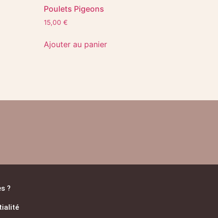
Poulets Pigeons
15,00
€
Ajouter au panier
es ?
ialité