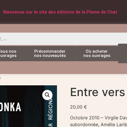
Bienvenue sur le site des éditions de la Plume de Chat
Tous nos
Précommander
Où acheter
ouvrages
nos nouveautés
nos ouvrages
s
Entre vers
20,00
€
Octobre 2010 – Virgile Davi
subordonnée, Amélie Larib