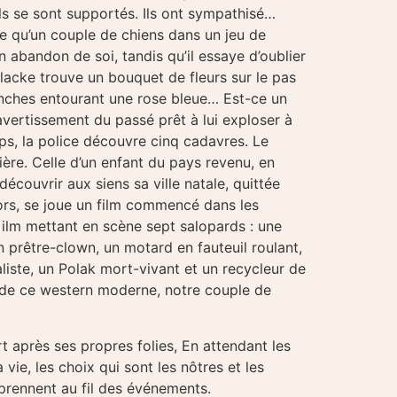
ls se sont supportés. Ils ont sympathisé…
se qu’un couple de chiens dans un jeu de
n abandon de soi, tandis qu’il essaye d’oublier
lacke trouve un bouquet de fleurs sur le pas
anches entourant une rose bleue… Est-ce un
vertissement du passé prêt à lui exploser à
ps, la police découvre cinq cadavres. Le
ière. Celle d’un enfant du pays revenu, en
découvrir aux siens sa ville natale, quittée
lors, se joue un film commencé dans les
lm mettant en scène sept salopards : une
n prêtre-clown, un motard en fauteuil roulant,
iste, un Polak mort-vivant et un recycleur de
 de ce western moderne, notre couple de
t après ses propres folies, En attendant les
 vie, les choix qui sont les nôtres et les
prennent au fil des événements.