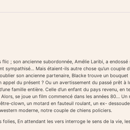
s flic ; son ancienne subordonnée, Amélie Laribi, a endossé
ont sympathisé… Mais étaient-ils autre chose qu’un couple 
’oublier son ancienne partenaire, Blacke trouve un bouquet d
 appel du présent ? Ou un avertissement du passé prêt à lui
ne famille entière. Celle d’un enfant du pays revenu, en te
tôt. Alors, se joue un film commencé dans les années 80… Un
rêtre-clown, un motard en fauteuil roulant, un ex- dessoude
 western moderne, notre couple de chiens policiers.
folies, En attendant les vers interroge le sens de la vie, le