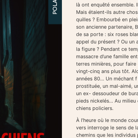
là ont enquêté ensemble. I
Mais étaient-ils autre cho
quilles ? Embourbé en plei
son ancienne partenaire, B
de sa porte : six roses bl
appel du présent ? Ou un a
la figure ? Pendant ce tem
massacre d’une famille ent
terres minières, pour faire 
vingt-cinq ans plus tôt. A
années 80… Un méchant f i
prostituée, un mal-aimé, u
un ex- dessoudeur de bural
pieds nickelés… Au milieu
chiens policiers.
À l’heure où le monde cour
vers interroge le sens de la
chemins que les individus 