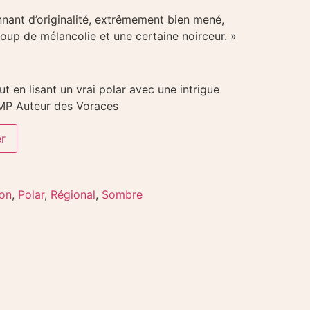
nnant d’originalité, extrêmement bien mené,
up de mélancolie et une certaine noirceur. »
out en lisant un vrai polar avec une intrigue
EMP Auteur des Voraces
er
son
,
Polar
,
Régional
,
Sombre