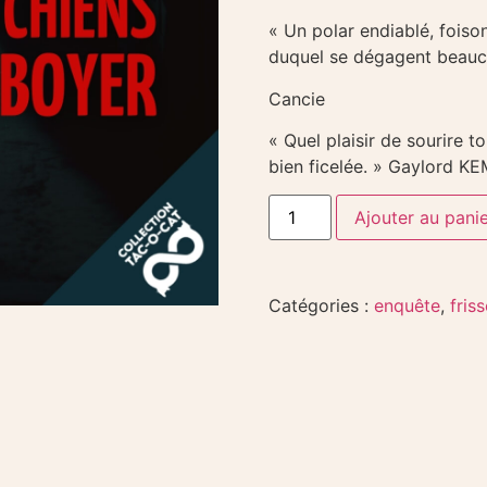
« Un polar endiablé, foiso
duquel se dégagent beauco
Cancie
« Quel plaisir de sourire t
bien ficelée. » Gaylord K
Ajouter au pani
Catégories :
enquête
,
fris