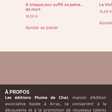
A chaque jour suffit sa peine…
Le Vio
de mort
16,00
€
18,00
€
Ajoute
Ajouter au panier
À PROPOS
Les éditions Plume de Cha
t
, maison d’édition
associative basée à Arras, se consacrent à la
découverte et à la promotion de nouveaux talents