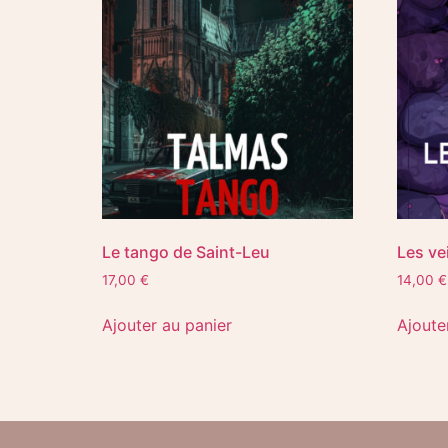
Le tango de Saint-Leu
Les vei
17,00
€
14,00
€
Ajouter au panier
Ajoute