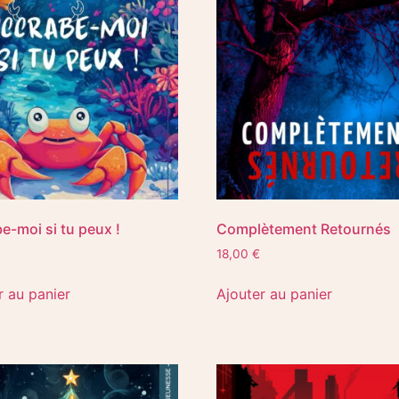
e-moi si tu peux !
Complètement Retournés
18,00
€
r au panier
Ajouter au panier