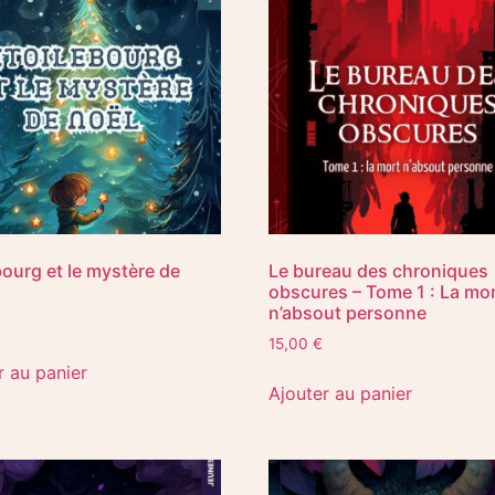
bourg et le mystère de
Le bureau des chroniques
obscures – Tome 1 : La mo
n’absout personne
15,00
€
r au panier
Ajouter au panier