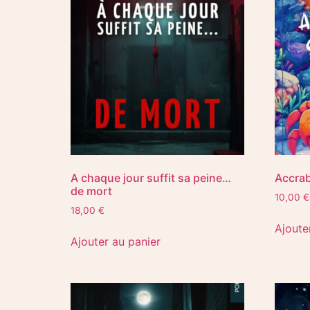
A chaque jour suffit sa peine…
Accrab
de mort
10,00
€
18,00
€
Ajoute
Ajouter au panier