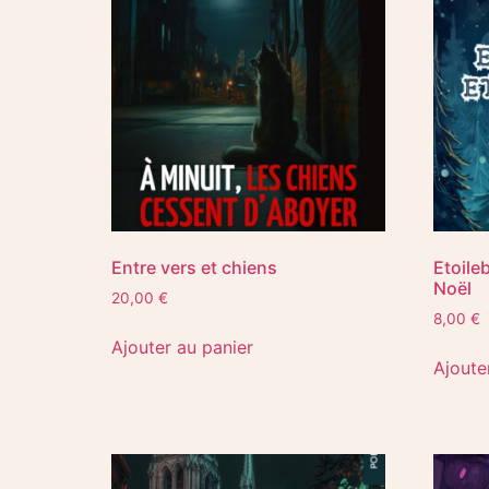
Entre vers et chiens
Etoile
Noël
20,00
€
8,00
€
Ajouter au panier
Ajoute