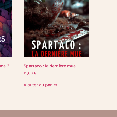
ome 2
Spartaco : la dernière mue
15,00
€
Ajouter au panier