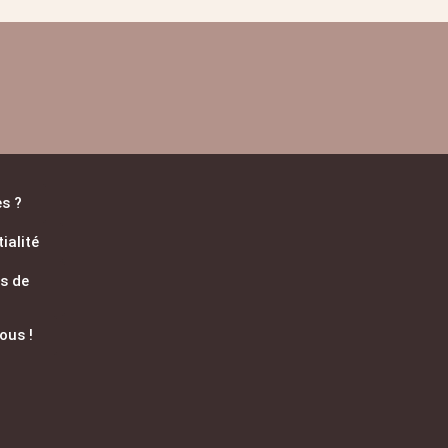
es ?
ialité
s de
ous !