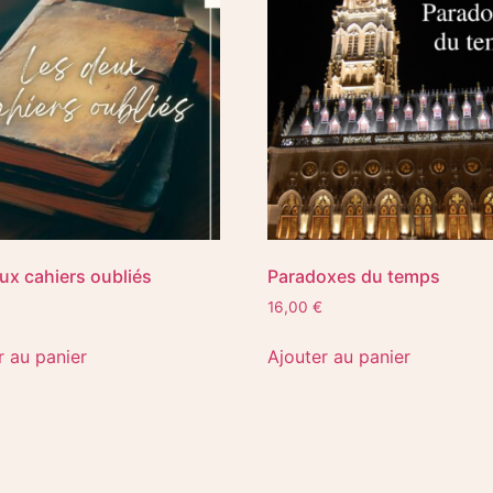
ux cahiers oubliés
Paradoxes du temps
16,00
€
r au panier
Ajouter au panier