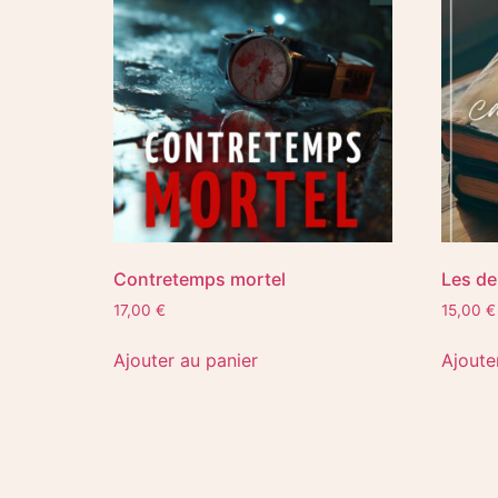
Contretemps mortel
Les de
17,00
€
15,00
€
Ajouter au panier
Ajoute